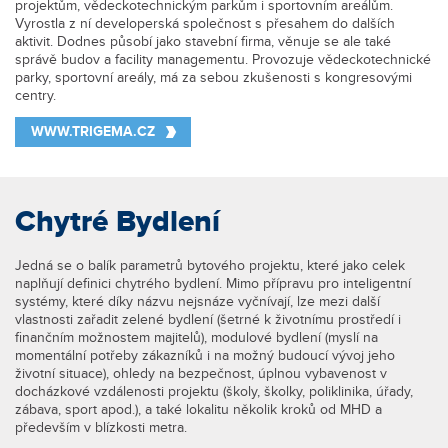
projektům, vědeckotechnickým parkům i sportovním areálům.
Vyrostla z ní developerská společnost s přesahem do dalších
aktivit. Dodnes působí jako stavební firma, věnuje se ale také
správě budov a facility managementu. Provozuje vědeckotechnické
parky, sportovní areály, má za sebou zkušenosti s kongresovými
centry.
WWW.TRIGEMA.CZ
Chytré Bydlení
Jedná se o balík parametrů bytového projektu, které jako celek
naplňují definici chytrého bydlení. Mimo přípravu pro inteligentní
systémy, které díky názvu nejsnáze vyčnívají, lze mezi další
vlastnosti zařadit zelené bydlení (šetrné k životnímu prostředí i
finančním možnostem majitelů), modulové bydlení (myslí na
momentální potřeby zákazníků i na možný budoucí vývoj jeho
životní situace), ohledy na bezpečnost, úplnou vybavenost v
docházkové vzdálenosti projektu (školy, školky, poliklinika, úřady,
zábava, sport apod.), a také lokalitu několik kroků od MHD a
především v blízkosti metra.