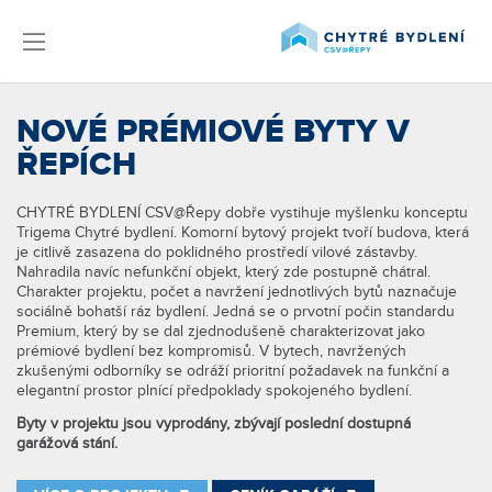
NOVÉ PRÉMIOVÉ BYTY V
ŘEPÍCH
CHYTRÉ BYDLENÍ CSV@Řepy dobře vystihuje myšlenku konceptu
Trigema Chytré bydlení. Komorní bytový projekt tvoří budova, která
je citlivě zasazena do poklidného prostředí vilové zástavby.
Nahradila navíc nefunkční objekt, který zde postupně chátral.
Charakter projektu, počet a navržení jednotlivých bytů naznačuje
sociálně bohatší ráz bydlení. Jedná se o prvotní počin standardu
Premium, který by se dal zjednodušeně charakterizovat jako
prémiové bydlení bez kompromisů. V bytech, navržených
zkušenými odborníky se odráží prioritní požadavek na funkční a
elegantní prostor plnící předpoklady spokojeného bydlení.
Byty v projektu jsou vyprodány, zbývají poslední dostupná
garážová stání.